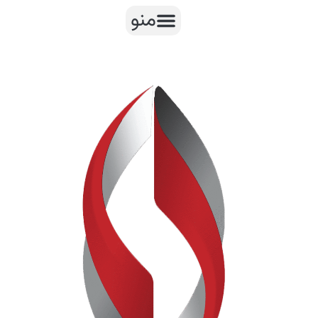
رش
منو
ه
حتوا