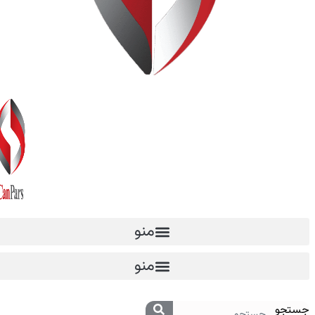
منو
منو
جستجو