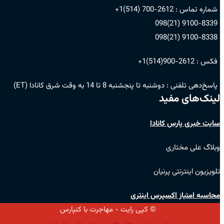
شماره تماس :
2612-700 (514)1+
9100-8339 (21)098
9100-8338 (21)098
فکس :
2612-900(514)1+
پاسخ‌دهی تلفنی :
دوشنبه تا پنجشنبه 8 تا 14 به وقت شرق کانادا (ET)
لینک‌های مفید
سایت خبری پارس کانادا
وبلاگ علی مختاری
تلویزیون اینترنتی پرنیان
محاسبه امتیاز اکسپرس اینتری
© کپی رایت - مهاجرت با کنپارس