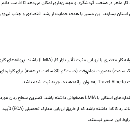
آلبرتا (AAIP) مسیر گردشگری و مهمان‌داری (Tourism and Hospitality Stream) است که به نیروی کار ماهر در صنعت گردشگری و مهمان‌داری امکان می‌دهد تا اقامت دائم
 این استان بسازند. این مسیر با هدف حمایت از رشد اقتصادی و جذب نیروی
برای واجد شرایط بودن در مسیر گردشگری و مهمان‌داری برنامه استانی آلبرتا، متقاضیان باید در زمان درخواست در آلبرتا زندگی و کار کنند و دارای پروانه کار معتبری با ارزیابی مثبت تأثیر بازار کار (LMIA) باشند. پروا
که از LMIA معاف هستند، مانند پروانه کار پس از تحصیل (PGWP)، در این مسیر پذیرفته نمی‌شوند. متقاضی باید دست‌کم 6 ماه (یا دست‌کم 780 ساعت) به‌صورت تمام‌وقت (دست‌کم 30 ساعت در هفته) برای کارفرمای
شد.
علاوه بر این، متقاضی باید پیشنهاد شغلی تمام‌وقت، غیرفصلی و دست‌کم برای 12 ماه از همان کارفرما داشته باشد که دستمزد آن با کمترین استانداردهای استانی یا LMIA همخوانی داشته باشد. کمترین سطح زبان مورد
نیاز CLB 4 در هر چهار مهارت اصلی (خواندن، نوشتن، شنیدن و صحبت کردن) است. در نهایت، متقاضی باید دست‌کم مدرک دیپلم معادل با استاندارد کانادا داشته باشد که از طریق ارزیابی مدارک تحصیلی (ECA) تأیید
رایط این مسیر نیستند.