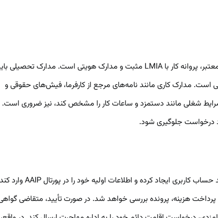
برای درخواست در مسیر گردشگری و مهمان‌داری برنامه استانی آلبرتا، متقاضیان باید مجموعه‌ای از مدارک را آماده کنند. این مدارک شامل گذرنامه معتبر، پروانه کار با LMIA مثبت و مدارک هویتی است. مدارک تحصیلی 
نیز الزامی است. مدارک کاری مانند نامه‌های مرجع از کارفرما، فیش‌های حقوقی و
ز کارفرما که شرایط شغلی مانند دستمزد و ساعات کار را مشخص کند، نیز ضروری است.
 رد درخواست جلوگیری شود.
فرآیند درخواست در مسیر گردشگری و مهمان‌داری برنامه استانی آلبرتا به‌صورت کاملاً آنلاین از طریق پورتال AAIP انجام می‌شود. ابتدا، متقاضی باید حساب کاربری ایجاد کرده و اطلاعات اولیه خود را در پ
و پرداخت هزینه، پرونده بررسی خواهد شد. در صورت تأیید، متقاضی گواهی
ت می‌کند که از طریق ایمیل برای او ارسال می‌شود. متقاضی باید ظرف مدت ۶ ماه از دریافت این نامزدی، درخواست اقامت دائم خود را به اداره مهاجرت ارسال کند. در واقع،