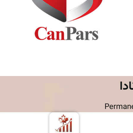
دا
Permane