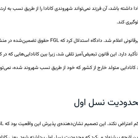
ادا داشته باشد، آن فرزند نمی‌تواند شهروندی کانادا را از طریق نسب به ا
وگیری کند.
ماده‌ی 15 که بر برابری در برابر قانون تأکید دارد. این قانون تبعیض‌آمیز تلقی شد، زیرا بین 
 کانادایی متولد خارج از کشور که خود از طریق نسب شهروند شده، نمی‌توا
حدودیت نسل اول
جه، دولت در مه 2024 لایحه‌ی C-71 را معرفی کرد. این لایحه پیشنهاد می‌کرد که محدودیت نسل اول بر