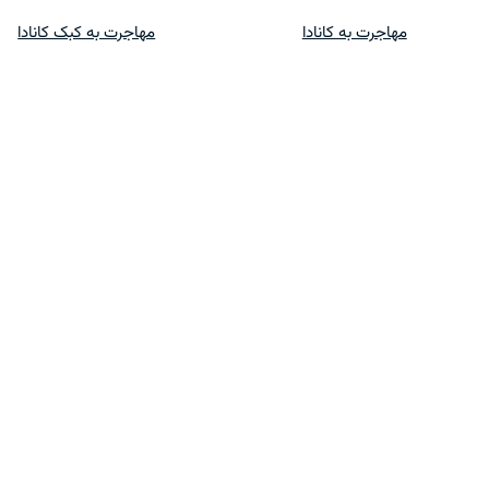
پرش
مهاجرت به کانادا
مهاجرت به کبک کانادا
به
محتوا