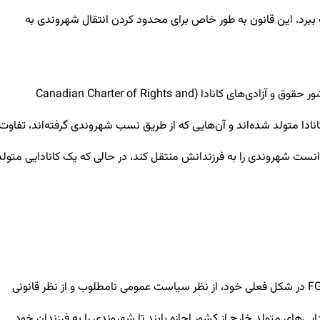
رث ببرد. این قانون به طور خاص برای محدود کردن انتقال شهروندی به
با این حال، این محدودیت در دسامبر 2023 توسط دادگاه عالی انتاریو غیرقانونی اعلام شد. دادگاه استدلال کرد که FGL حقوق تضمین‌شده در منشور حقوق و آزادی‌های کانادا (Canadian Charter of Rights and
کانادایی‌هایی که در کانادا متولد شده‌اند و آن‌هایی که از طریق نسب شهروندی گرفته‌اند، تفاوت
نست شهروندی را به فرزندانش منتقل کند، در حالی که یک کانادایی متولد
پس از رأی دادگاه در دسامبر 2023، دولت فدرال تصمیم گرفت به این حکم اعتراض نکند. این تصمیم نشان‌دهنده‌ی پذیرش این واقعیت بود که FGL در شکل فعلی خود، از نظر سیاست عمومی نامطلوب و از نظر قانونی
داشته شود. یعنی کانادایی‌های متولد خارج از کشور اجازه یابند تا شهروندی را به فرزندان خود