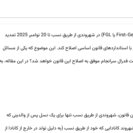
در تاریخ 22 اپریل 2025، دادگاه عالی انتاریو مهلت دولت فدرال را برای اصلاح قانون شهروندی کانادا در مورد محدودیت نسل اول (First-Generation Limit یا FGL) در شهروندی از طریق نسب تا 20 نوامبر 2025 تمدید
ا استانداردهای قانون اساسی اصلاح کند. این موضوع که یکی از مسائل
لت فدرال سرانجام موفق به اصلاح این قانون خواهد شد؟ در این مقاله، به
وسط دولت فدرال کانادا به قانون شهروندی (Citizenship Act) اضافه شد. بر اساس این قانون، شهروندی از طریق نسب تنها برای یک نسل پس از والدینی که
انتقال است. به عبارت دیگر، اگر یک شهروند کانادایی که خود از طریق نسب (به دلیل تولد در خارج از کانادا از