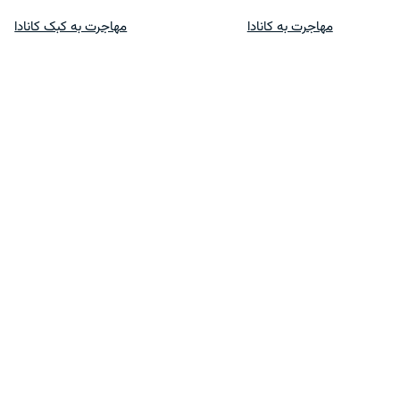
پرش
مهاجرت به کانادا
مهاجرت به کبک کانادا
به
محتوا