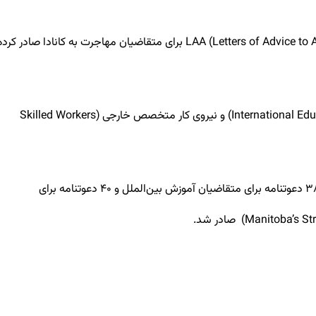
LAA (Letters of Advice to Apply) برای متقاضیان مهاجرت به کانادا صادر کرد
انتخاب جدید منیتوبا برای متقاضیان در گروه نیروی کار متخصص در منیتوبا (Skilled Workers in Manitoba) آموزش بین الملل (International Education Stream) و نیروی کار متخصص خارجی (Skilled Workers
در این انتخاب ۲۰۲ دعوتنامه (LAA) برای متقاضیان نیروی متخصص در منیتوبا صادر شد که حداقل امتیاز لازم برای متقاضیان ۷۵۰ بود. همچنین ۳۸ دعوتنامه برای متقاضیان آموزش بین‌الملل و ۴۰ دعوتنامه برای