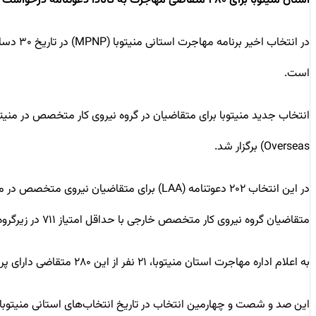
استان منیتوبا برای ۲۸۰ متقاضی مهاجرت به کانادا دعوتنامه درخواست صادر کرد
در انتخاب اخیر برنامه مهاجرت استانی منیتوبا (MPNP) در تاریخ ۳۰ دسامبر، اداره مهاجرت استان منیتوبا ۲۸۰ اقدام به درخواست یا همان
است.
Overseas) برگزار شد.
متقاضیان گروه نیروی کار متخصص خارجی با حداقل امتیاز ۷۱۱ در زیرگروه طرح‌های استراتژیک استخدام منیتوبا (Manitoba’s Strategic Recruitment Initiatives) صادر شد.
به اعلام اداره مهاجرت استان منیتوبا، ۲۱ نفر از این ۲۸۰ متقاضی دارای پروفایل معتبر اکسپرس انتری و کدهای اعتبارسنجی جستجوی کار بودند.
این صد و شصت و چهارمین انتخاب در تاریخ انتخاب‌های استانی منیتوبا (MPNP) بود