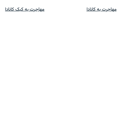
پرش
مهاجرت به کانادا
مهاجرت به کبک کانادا
به
محتوا