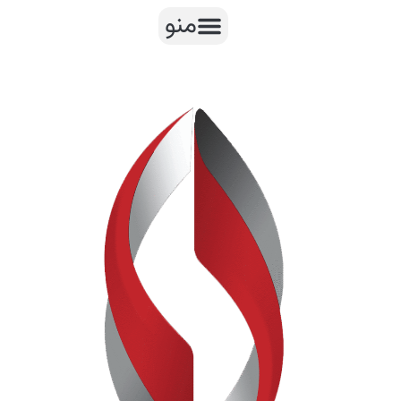
رش
منو
ه
حتوا