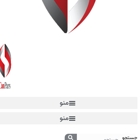
منو
منو
جستجو