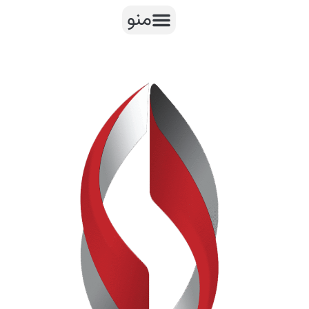
رش
منو
ه
حتوا