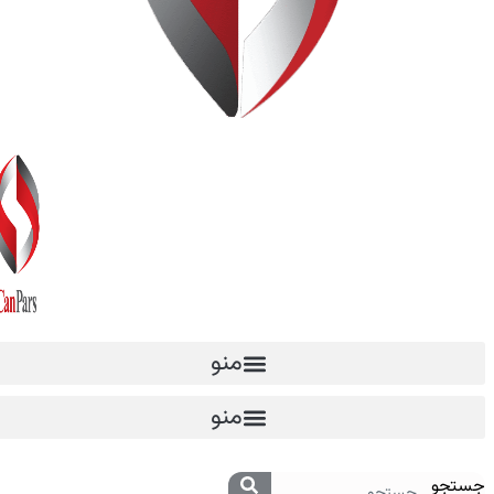
منو
منو
جستجو