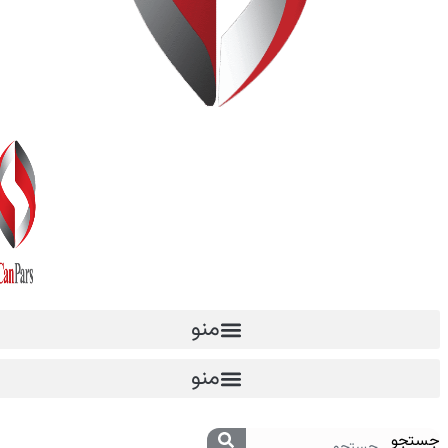
منو
منو
جستجو