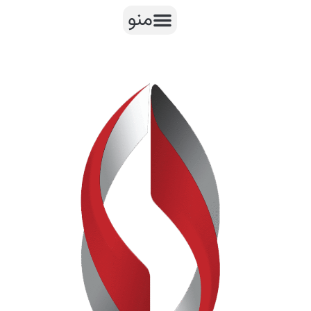
رش
منو
ه
حتوا