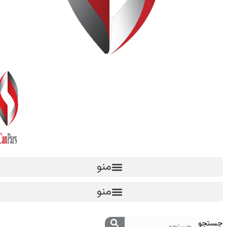
منو
منو
جستجو