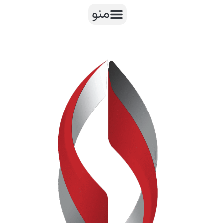
رش
منو
ه
حتوا