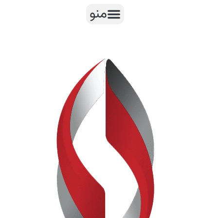
رش
منو
ه
حتوا