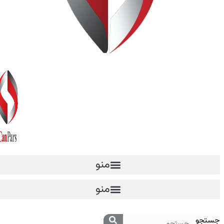
منو
منو
جستجو