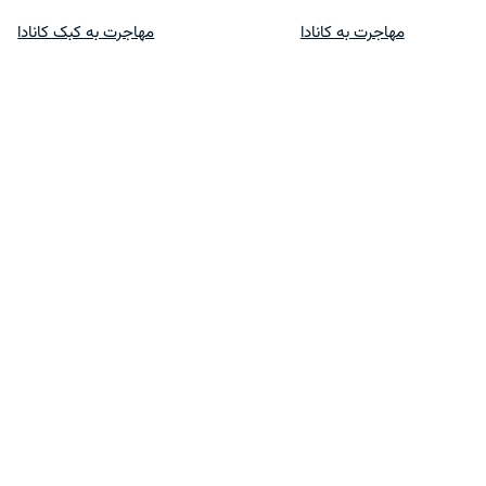
پرش
مهاجرت به کانادا
مهاجرت به کبک کانادا
به
محتوا