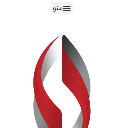
رش
منو
ه
حتوا