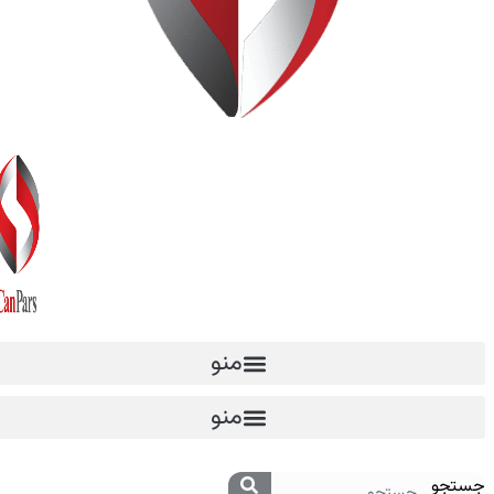
منو
منو
جستجو