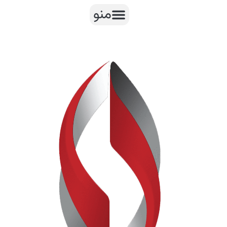
رش
منو
ه
حتوا