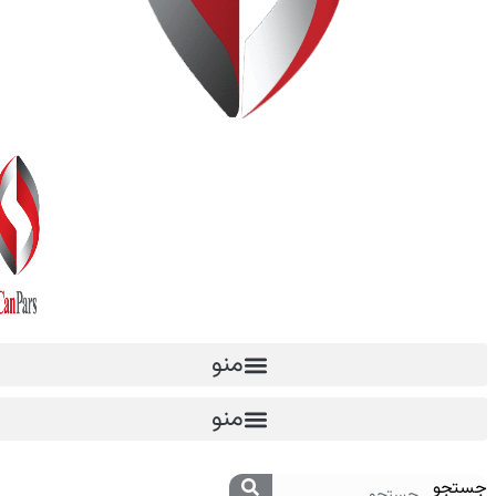
منو
منو
جستجو