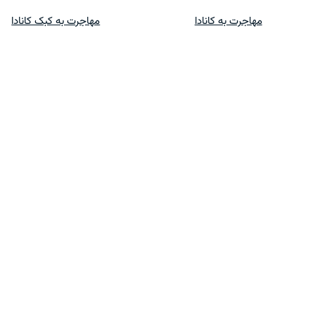
پرش
مهاجرت به کانادا
مهاجرت به کبک کانادا
به
محتوا