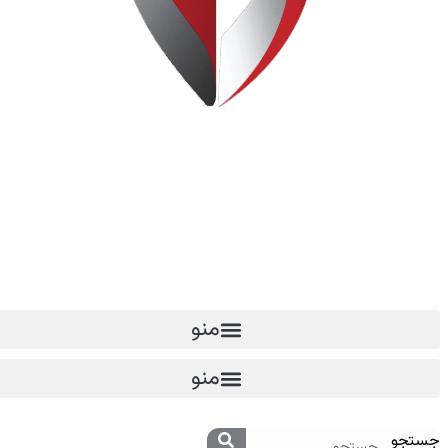
منو
منو
جستجو