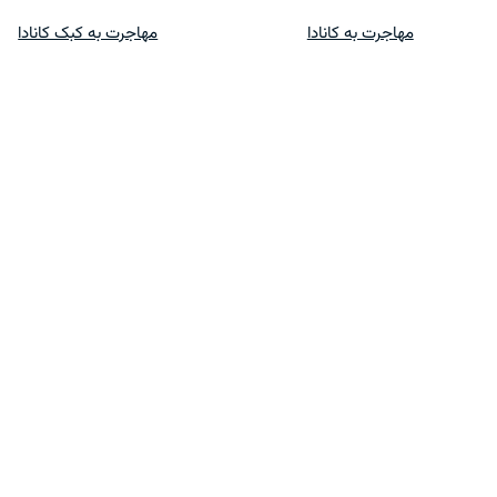
پرش
مهاجرت به کانادا
مهاجرت به کبک کانادا
به
محتوا