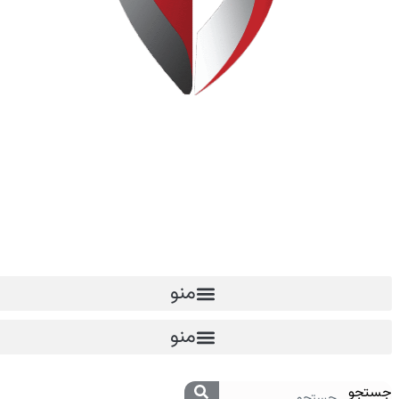
منو
منو
جستجو