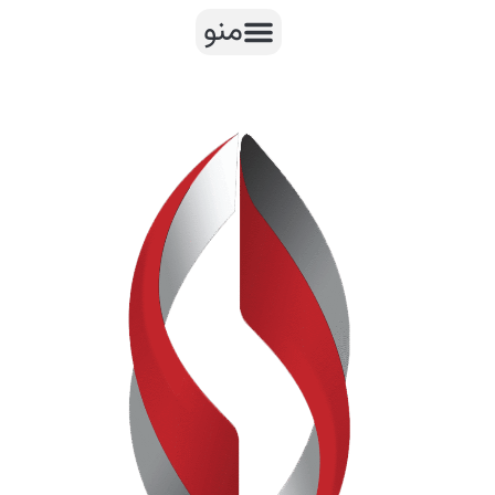
رش
منو
ه
حتوا