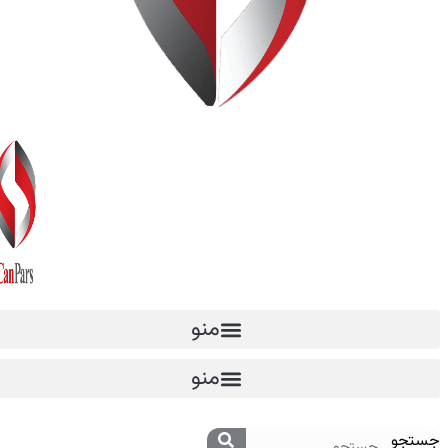
منو
منو
جستجو