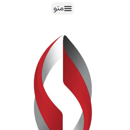
رش
منو
ه
حتوا