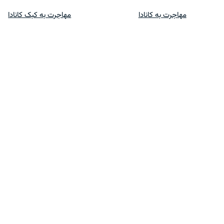
پرش
مهاجرت به کانادا
مهاجرت به کبک کانادا
به
محتوا