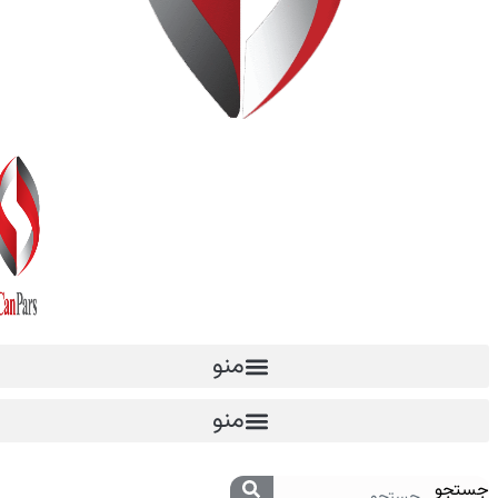
منو
منو
جستجو