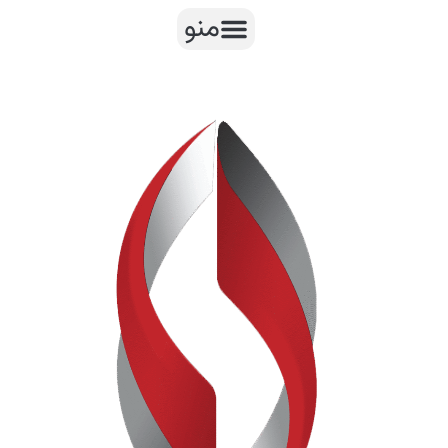
رش
منو
ه
حتوا