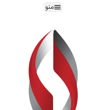
رش
منو
ه
حتوا