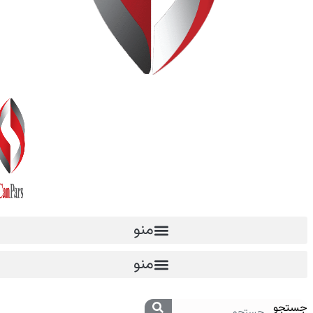
منو
منو
جستجو