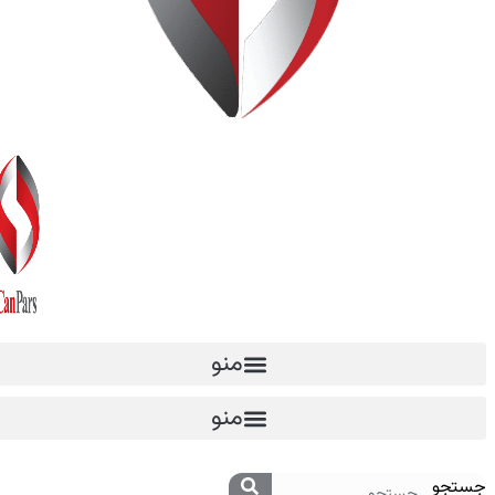
منو
منو
جستجو