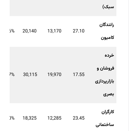
سبک)
رانندگان
34.6%-
20,140
13,170
27.10
کامیون
خرده
فروشان و
33.7%-
30,115
19,970
17.55
بازارپردازی
بصری
کارگران
33.0%-
18,325
12,285
23.45
ساختمانی