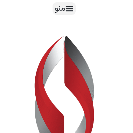
رش
منو
ه
حتوا