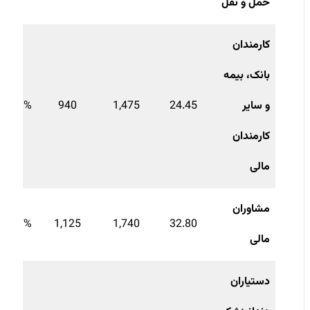
حمل و نقل
کارمندان
بانک، بیمه
و سایر
24.45
1,475
940
56.9%
کارمندان
مالی
مشاوران
54.7%
1,125
1,740
32.80
مالی
دستیاران