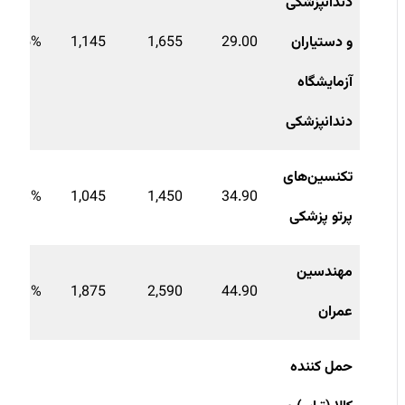
دندانپزشکی
و دستیاران
29.00
1,655
1,145
44.5%
آزمایشگاه
دندانپزشکی
تکنسین
های
38.8%
1,045
1,450
34.90
پرتو پزشکی
مهندسین
38.1%
1,875
2,590
44.90
عمران
حمل کننده