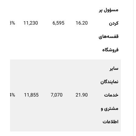
مسؤول پر
کردن
16.20
6,595
11,230
41.3%-
قفسه
های
فروشگاه
سایر
نمایندگان
خدمات
21.90
7,070
11,855
40.4%-
مشتری و
اطلاعات