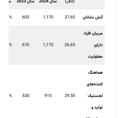
(دلار)
سال 2024
سال 2023
سال)
آتش نشانان
37.65
1,170
605
93.4%
مربیان افراد
دارای
26.65
1,170
670
74.6%
معلولیت
هماهنگ
کننده‌های
لجستیک
29.50
915
530
72.6%
تولید و