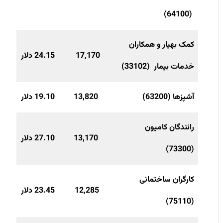
(64100)
کمک بهیار و همکاران
17,170
24.15 دلار
خدمات بیمار (33102)
آشپزها (63200)
13,820
19.10 دلار
رانندگان کامیون
13,170
27.10 دلار
(73300)
کارگران ساختمانی
12,285
23.45 دلار
(75110)