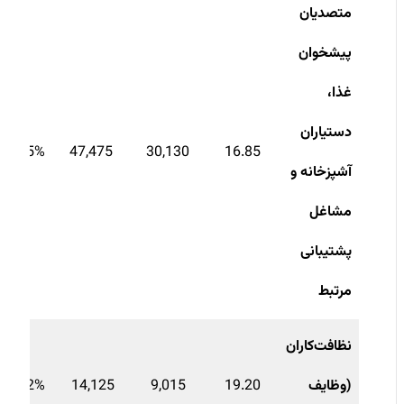
متصدیان
پیشخوان
غذا،
دستیاران
36.5%-
47,475
30,130
16.85
آشپزخانه و
مشاغل
پشتیبانی
مرتبط
نظافت‌کاران
(وظایف
19.20
9,015
14,125
36.2%-