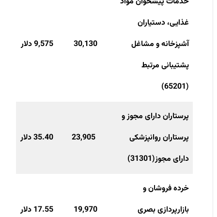
خدمات پیشخوان مواد
غذایی، دستیاران
آشپزخانه و مشاغل
30,130
9,575 دلار
پشتیبانی مرتبط
(65201)
پرستاران دارای مجوز و
پرستاران روانپزشکی
23,905
35.40 دلار
دارای مجوز(31301)
خرده فروشان و
بازارپردازی بصری
19,970
17.55 دلار