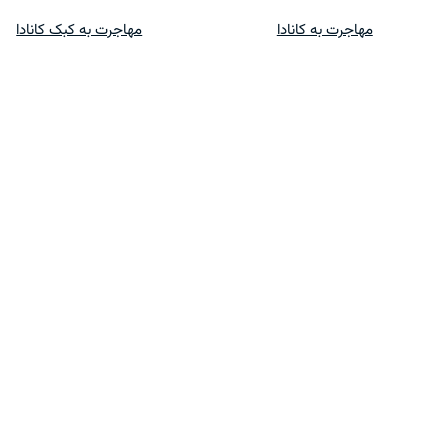
پرش
مهاجرت به کانادا
مهاجرت به کبک کانادا
به
محتوا