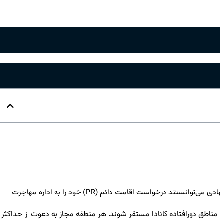
آخرین مهلت جوامع برای توصیه متقاضیان به اداره مهاجرت کانادا (IRCC) 31جولای بود و 31 آگوست آخرین تاریخی بود که در آن متقاضیان پیشنهادی می‌توانستند درخواست اقامت دائم (PR) خود را به اداره مهاجرت
ای تشویق تازه‌واردان است تا در برخی از مناطق دورافتاده کانادا مستقر شوند. هر منطقه مجاز به دعوت از حداکثر