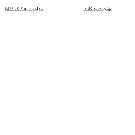
پرش
مهاجرت به کانادا
مهاجرت به کبک کانادا
به
محتوا