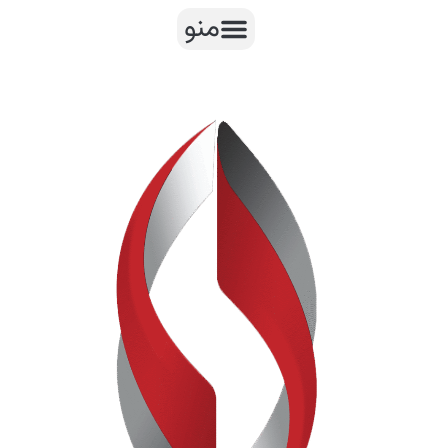
رش
منو
ه
حتوا