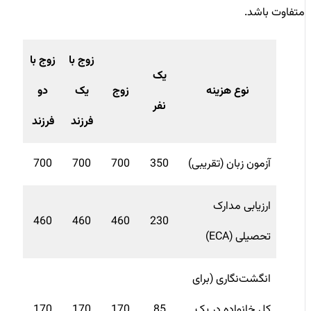
متفاوت باشد.
زوج با
زوج با
یک
نوع هزینه
زوج
یک
دو
نفر
فرزند
فرزند
آزمون زبان (تقریبی)
350
700
700
700
ارزیابی مدارک
460
460
460
230
تحصیلی (ECA)
انگشت‌نگاری (برای
کل خانواده در یک
85
170
170
170