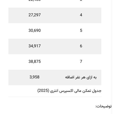
27,297
4
30,690
5
34,917
6
38,875
7
به ازای هر نفر اضافه
3,958
جدول تمکن مالی اکسپرس انتری (2025)
توضیحات: