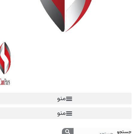
منو
منو
جستجو