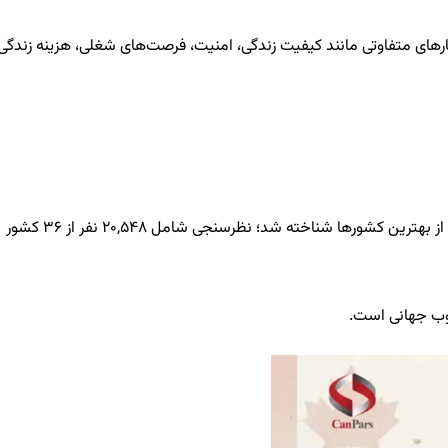
ارهای متفاوتی مانند کیفیت زندگی، امنیت، فرصت‌های شغلی، هزینه زندگی
در رتبه‌بندی «Best Countries 2020» که توسط U.S. News & World Report انجام شد، کانادا برای «Quality of Life» (کیفیت زندگی) یکی از بهترین کشورها شناخته شد؛ نظرسنجی شامل ۲۰,۵۴۸ نفر از ۳۶ کشور
لوب جهانی است.