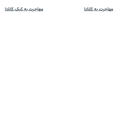
پرش
مهاجرت به کانادا
مهاجرت به کبک کانادا
به
محتوا