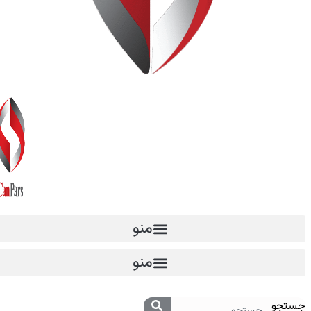
منو
منو
جستجو