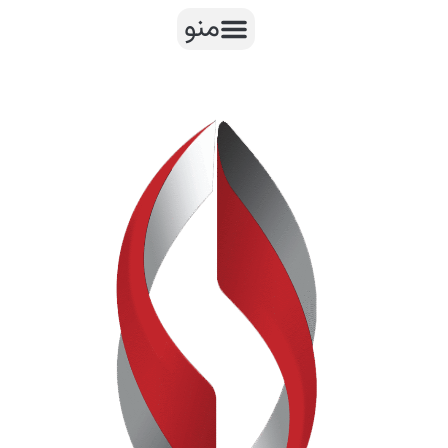
رش
منو
ه
حتوا