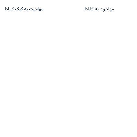
پرش
مهاجرت به کانادا
مهاجرت به کبک کانادا
به
محتوا