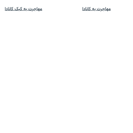
پرش
مهاجرت به کانادا
مهاجرت به کبک کانادا
به
محتوا